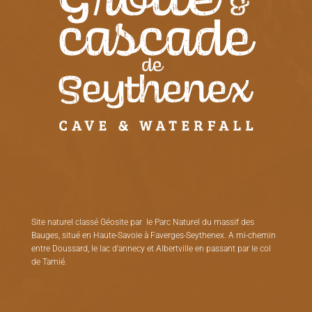
Site naturel classé Géosite par le Parc Naturel du massif des
Bauges, situé en Haute-Savoie à Faverges-Seythenex. A mi-chemin
entre Doussard, le lac d’annecy et Albertville en passant par le col
de Tamié.